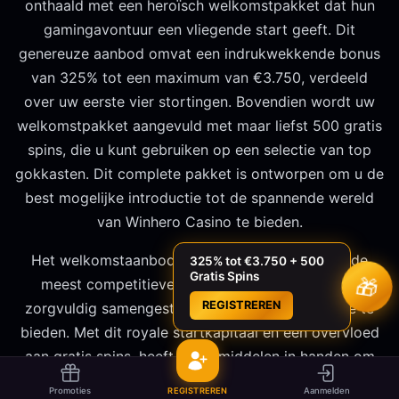
onthaald met een heroïsch welkomstpakket dat hun
gamingavontuur een vliegende start geeft. Dit
genereuze aanbod omvat een indrukwekkende bonus
van 325% tot een maximum van €3.750, verdeeld
over uw eerste vier stortingen. Bovendien wordt uw
welkomstpakket aangevuld met maar liefst 500 gratis
spins, die u kunt gebruiken op een selectie van top
gokkasten. Dit complete pakket is ontworpen om u de
best mogelijke introductie tot de spannende wereld
van Winhero Casino te bieden.
Het welkomstaanbod van dit casino is een van de
325% tot €3.750 + 500
Gratis Spins
🎁
meest competitieve in de online casino wereld,
REGISTREREN
zorgvuldig samengesteld om u maximale waarde te
bieden. Met dit royale startkapitaal en een overvloed
aan gratis spins, heeft u alle middelen in handen om
de uitgebreide spelcollectie te verkennen en op jacht
Promoties
REGISTREREN
Aanmelden