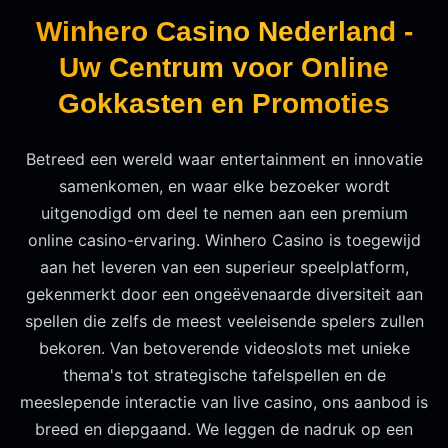
Winhero Casino Nederland -
Uw Centrum voor Online
Gokkasten en Promoties
Betreed een wereld waar entertainment en innovatie
samenkomen, en waar elke bezoeker wordt
uitgenodigd om deel te nemen aan een premium
online casino-ervaring. Winhero Casino is toegewijd
aan het leveren van een superieur speelplatform,
gekenmerkt door een ongeëvenaarde diversiteit aan
spellen die zelfs de meest veeleisende spelers zullen
bekoren. Van betoverende videoslots met unieke
thema's tot strategische tafelspellen en de
meeslepende interactie van live casino, ons aanbod is
breed en diepgaand. We leggen de nadruk op een