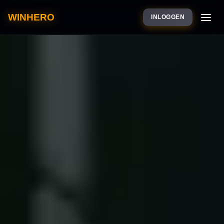
WINHERO
INLOGGEN