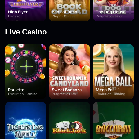
High Flyer
Book of Dead
The Dog House
Fugaso
Play'n GO
Pragmatic Play
Live Casino
Roulette
Sweet Bonanza Candyland
Mega Ball
Evolution Gaming
Pragmatic Play
Evolution Gaming